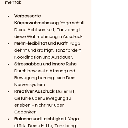
mental:
Verbesserte 
Körperwahrnehmung
: Yoga schult 
Deine Achtsamkeit, Tanz bringt 
diese Wahrnehmung in Ausdruck.
Mehr Flexibilität und Kraft
: Yoga 
dehnt und kräftigt, Tanz fördert 
Koordination und Ausdauer.
Stressabbau und innere Ruhe
: 
Durch bewusste Atmung und 
Bewegung beruhigt sich Dein 
Nervensystem.
Kreativer Ausdruck
: Du lernst, 
Gefühle über Bewegung zu 
erleben – nicht nur über 
Gedanken.
Balance und Leichtigkeit
: Yoga 
stärkt Deine Mitte, Tanz bringt 