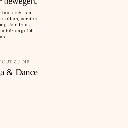
er bewegen.
test nicht nur
nen üben, sondern
ng, Ausdruck,
nd Körpergefühl
en.
 gut zu dir:
a & Dance