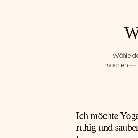
W
Wähle de
machen — a
Ich möchte Yog
ruhig und saube