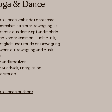
oga & Dance
 & Dance verbindet achtsame
praxis mit freierer Bewegung. Du
st raus aus dem Kopf und mehr in
en Körper kommen — mit Musik,
htigkeit und Freude an Bewegung.
 wenn du Bewegung und Musik
st
er und kreativer
 Ausdruck, Energie und
erfreude
 & Dance buchen ›