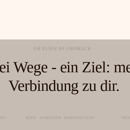
Die Kurse im Überblick
ei Wege - ein Ziel: m
Verbindung zu dir.
aft
Ruhe · Loslassen · Nervensystem
Mus