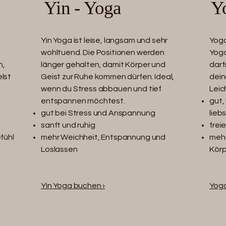
Yin - Yoga
Y
Yin Yoga ist leise, langsam und sehr
Yoga
wohltuend. Die Positionen werden
Yoga
n,
länger gehalten, damit Körper und
darf
lst
Geist zur Ruhe kommen dürfen. Ideal,
dein
wenn du Stress abbauen und tief
Leic
entspannen möchtest.
gut,
gut bei Stress und Anspannung
lieb
sanft und ruhig
frei
fühl
mehr Weichheit, Entspannung und
mehr
Loslassen
Körp
Yin Yoga buchen ›
Yoga