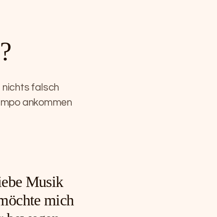
e?
 nichts falsch
 Tempo ankommen
liebe Musik
möchte mich