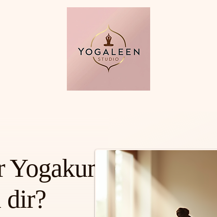
r Yogakurs
 dir?