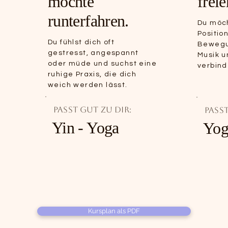
möchte
frei
runterfahren.
Du möch
Positio
Du fühlst dich oft
Bewegu
gestresst, angespannt
Musik u
oder müde und suchst eine
verbind
ruhige Praxis, die dich
weich werden lässt.
Passt gut zu dir:
Passt
Yin - Yoga
Yog
Kursplan als PDF