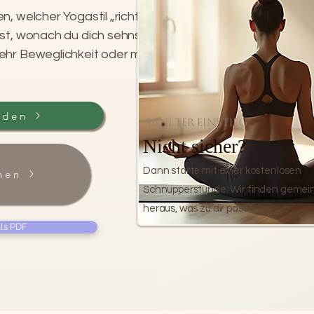
, welcher Yogastil „richtig“ ist. Es
rst, wonach du dich sehnst: mehr
mehr Beweglichkeit oder mehr Freude
nden
Sanfter Einstieg
Nicht sicher?
Dann starte mit einer kostenlosen
hen
Schnupperstunde. Wir finden geme
heraus, was zu dir passt.
als PDF