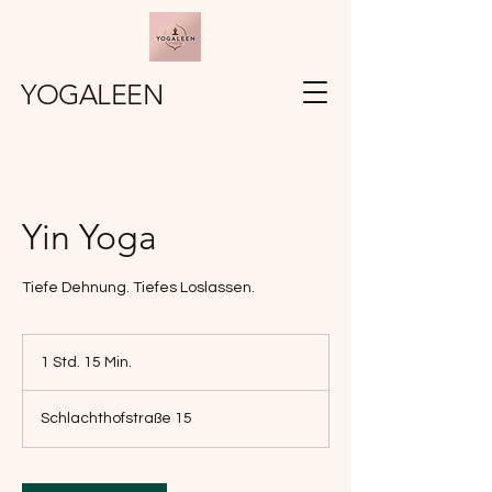
YOGALEEN
Yin Yoga
Tiefe Dehnung. Tiefes Loslassen.
1 Std. 15 Min.
1
S
t
Schlachthofstraße 15
d
1
5
M